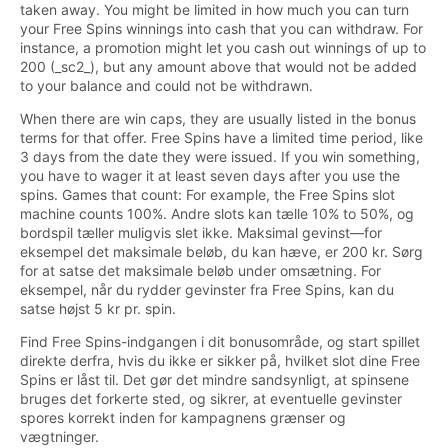
taken away. You might be limited in how much you can turn
your Free Spins winnings into cash that you can withdraw. For
instance, a promotion might let you cash out winnings of up to
200 (_sc2_), but any amount above that would not be added
to your balance and could not be withdrawn.
When there are win caps, they are usually listed in the bonus
terms for that offer. Free Spins have a limited time period, like
3 days from the date they were issued. If you win something,
you have to wager it at least seven days after you use the
spins. Games that count: For example, the Free Spins slot
machine counts 100%. Andre slots kan tælle 10% to 50%, og
bordspil tæller muligvis slet ikke. Maksimal gevinst—for
eksempel det maksimale beløb, du kan hæve, er 200 kr. Sørg
for at satse det maksimale beløb under omsætning. For
eksempel, når du rydder gevinster fra Free Spins, kan du
satse højst 5 kr pr. spin.
Find Free Spins-indgangen i dit bonusområde, og start spillet
direkte derfra, hvis du ikke er sikker på, hvilket slot dine Free
Spins er låst til. Det gør det mindre sandsynligt, at spinsene
bruges det forkerte sted, og sikrer, at eventuelle gevinster
spores korrekt inden for kampagnens grænser og
vægtninger.