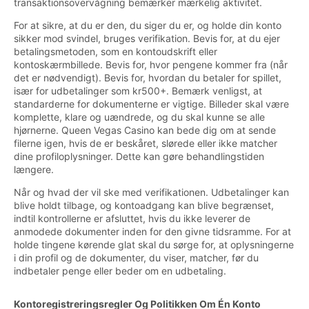
transaktionsovervågning bemærker mærkelig aktivitet.
For at sikre, at du er den, du siger du er, og holde din konto
sikker mod svindel, bruges verifikation. Bevis for, at du ejer
betalingsmetoden, som en kontoudskrift eller
kontoskærmbillede. Bevis for, hvor pengene kommer fra (når
det er nødvendigt). Bevis for, hvordan du betaler for spillet,
især for udbetalinger som kr500+. Bemærk venligst, at
standarderne for dokumenterne er vigtige. Billeder skal være
komplette, klare og uændrede, og du skal kunne se alle
hjørnerne. Queen Vegas Casino kan bede dig om at sende
filerne igen, hvis de er beskåret, slørede eller ikke matcher
dine profiloplysninger. Dette kan gøre behandlingstiden
længere.
Når og hvad der vil ske med verifikationen. Udbetalinger kan
blive holdt tilbage, og kontoadgang kan blive begrænset,
indtil kontrollerne er afsluttet, hvis du ikke leverer de
anmodede dokumenter inden for den givne tidsramme. For at
holde tingene kørende glat skal du sørge for, at oplysningerne
i din profil og de dokumenter, du viser, matcher, før du
indbetaler penge eller beder om en udbetaling.
Kontoregistreringsregler Og Politikken Om Én Konto