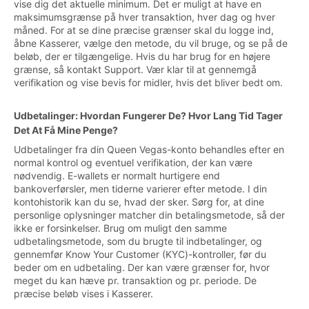
vise dig det aktuelle minimum. Det er muligt at have en
maksimumsgrænse på hver transaktion, hver dag og hver
måned. For at se dine præcise grænser skal du logge ind,
åbne Kasserer, vælge den metode, du vil bruge, og se på de
beløb, der er tilgængelige. Hvis du har brug for en højere
grænse, så kontakt Support. Vær klar til at gennemgå
verifikation og vise bevis for midler, hvis det bliver bedt om.
Udbetalinger: Hvordan Fungerer De? Hvor Lang Tid Tager
Det At Få Mine Penge?
Udbetalinger fra din Queen Vegas-konto behandles efter en
normal kontrol og eventuel verifikation, der kan være
nødvendig. E-wallets er normalt hurtigere end
bankoverførsler, men tiderne varierer efter metode. I din
kontohistorik kan du se, hvad der sker. Sørg for, at dine
personlige oplysninger matcher din betalingsmetode, så der
ikke er forsinkelser. Brug om muligt den samme
udbetalingsmetode, som du brugte til indbetalinger, og
gennemfør Know Your Customer (KYC)-kontroller, før du
beder om en udbetaling. Der kan være grænser for, hvor
meget du kan hæve pr. transaktion og pr. periode. De
præcise beløb vises i Kasserer.