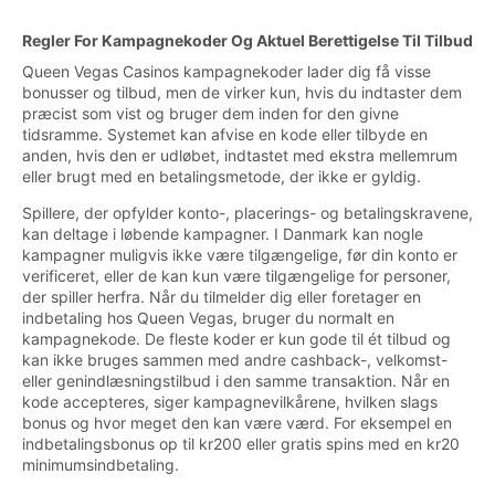
Regler For Kampagnekoder Og Aktuel Berettigelse Til Tilbud
Queen Vegas Casinos kampagnekoder lader dig få visse
bonusser og tilbud, men de virker kun, hvis du indtaster dem
præcist som vist og bruger dem inden for den givne
tidsramme. Systemet kan afvise en kode eller tilbyde en
anden, hvis den er udløbet, indtastet med ekstra mellemrum
eller brugt med en betalingsmetode, der ikke er gyldig.
Spillere, der opfylder konto-, placerings- og betalingskravene,
kan deltage i løbende kampagner. I Danmark kan nogle
kampagner muligvis ikke være tilgængelige, før din konto er
verificeret, eller de kan kun være tilgængelige for personer,
der spiller herfra. Når du tilmelder dig eller foretager en
indbetaling hos Queen Vegas, bruger du normalt en
kampagnekode. De fleste koder er kun gode til ét tilbud og
kan ikke bruges sammen med andre cashback-, velkomst-
eller genindlæsningstilbud i den samme transaktion. Når en
kode accepteres, siger kampagnevilkårene, hvilken slags
bonus og hvor meget den kan være værd. For eksempel en
indbetalingsbonus op til kr200 eller gratis spins med en kr20
minimumsindbetaling.