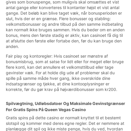
gives som bonuspenge, som muligvis skal omsættes et vist
antal gange eller konverteres til kontanter højst et vist antal
gange. Det beløb kan blive taget væk, når bonusperioden er
slut, hvis der er en grænse. Flere bonusser og stabling:
velkomstbonusser og andre tilbud på den samme indbetaling
kan normalt ikke bruges sammen. Hvis du beder om en anden
bonus, mens den første stadig er aktiv, kan casinoet få dig til
at afslutte den første eller fortabe den, før du kan bruge den
anden.
Fair play og kontoregler: Hvis casinoet ser mønstre af
bonusmisbrug, som at satse for lidt eller for meget eller bruge
flere konti, kan det annullere et velkomsttilbud eller tage
gevinster væk. For at holde dig ude af problemer skal du
spille på samme måde hver gang, ikke overskride dine
indsatsgrænser og tjekke, at dine kontooplysninger er
korrekte, før du gør krav på højværdibonusser som kr200.
Spilvægtning, Udløbsdatoer Og Maksimale Gevinstgrænser
For Gratis Spins På Queen Vegas Casino
Gratis spins på dette casino er normalt knyttet til et bestemt
slotspil og kommer med deres egne regler. Det er nemmere at
planlægge dit spil og ikke miste penge, hvis du ved, hvordan