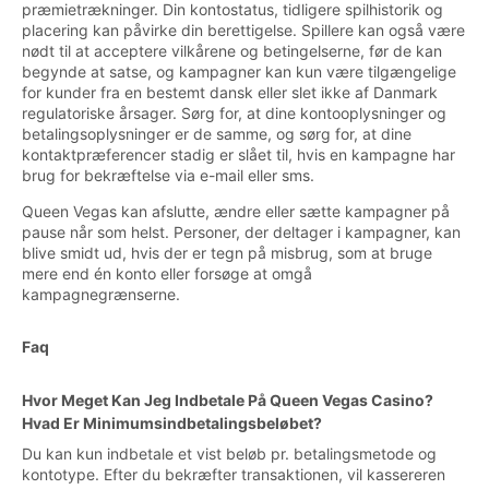
præmietrækninger. Din kontostatus, tidligere spilhistorik og
placering kan påvirke din berettigelse. Spillere kan også være
nødt til at acceptere vilkårene og betingelserne, før de kan
begynde at satse, og kampagner kan kun være tilgængelige
for kunder fra en bestemt dansk eller slet ikke af Danmark
regulatoriske årsager. Sørg for, at dine kontooplysninger og
betalingsoplysninger er de samme, og sørg for, at dine
kontaktpræferencer stadig er slået til, hvis en kampagne har
brug for bekræftelse via e-mail eller sms.
Queen Vegas kan afslutte, ændre eller sætte kampagner på
pause når som helst. Personer, der deltager i kampagner, kan
blive smidt ud, hvis der er tegn på misbrug, som at bruge
mere end én konto eller forsøge at omgå
kampagnegrænserne.
Faq
Hvor Meget Kan Jeg Indbetale På Queen Vegas Casino?
Hvad Er Minimumsindbetalingsbeløbet?
Du kan kun indbetale et vist beløb pr. betalingsmetode og
kontotype. Efter du bekræfter transaktionen, vil kassereren