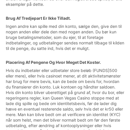
eksempler på dette.
Brug Af Tredjepart Er Ikke Tilladt.
Ingen andre kan spille med din konto, sælge den, give den til
nogen anden eller dele den med nogen anden. Du bør kun
bruge betalingsmetoder, som du ejer, til at foretage
indbetalinger, og udbetalinger sendes normalt tilbage til kilden
til de penge, du satte ind, hvis det er muligt.
Placering Af Pengene Og Hvor Meget Det Koster.
Hvis du indbetaler eller udbetaler store beløb (FUNDS]500
eller mere), eller hvis casinoet mener, at dit aktivitetsmønster
har brug for mere bevis, kan de bede om bevis for, hvordan
du finansierer din konto. Luk kontoen og håndter saldoen.
Hvis din konto bliver uberettiget på grund af, hvor du bor, eller
regeringens regler, kan Queen Vegas Casino stoppe med at
lade dig spille og bede om identitetsbevis, før de lader dig
hæve en eventuel resterende saldo, selv hvis det er kr50 eller
mere. Man kan blive bedt om at verificere sin identitet (KYC)
når som helst, men det bliver normalt bedt om før den første
udbetaling, efter ændring af kontooplysninger eller hvis