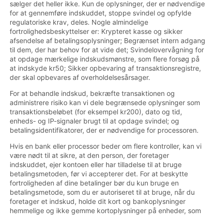
sælger det heller ikke. Kun de oplysninger, der er nødvendige
for at gennemføre indskuddet, stoppe svindel og opfylde
regulatoriske krav, deles. Nogle almindelige
fortrolighedsbeskyttelser er: Krypteret kasse og sikker
afsendelse af betalingsoplysninger; Begrænset intern adgang
til dem, der har behov for at vide det; Svindelovervågning for
at opdage mærkelige indskudsmønstre, som flere forsøg på
at indskyde kr50; Sikker opbevaring af transaktionsregistre,
der skal opbevares af overholdelsesårsager.
For at behandle indskud, bekræfte transaktionen og
administrere risiko kan vi dele begrænsede oplysninger som
transaktionsbeløbet (for eksempel kr200), dato og tid,
enheds- og IP-signaler brugt til at opdage svindel; og
betalingsidentifikatorer, der er nødvendige for processoren.
Hvis en bank eller processor beder om flere kontroller, kan vi
være nødt til at sikre, at den person, der foretager
indskuddet, ejer kontoen eller har tilladelse til at bruge
betalingsmetoden, før vi accepterer det. For at beskytte
fortroligheden af dine betalinger bør du kun bruge en
betalingsmetode, som du er autoriseret til at bruge, når du
foretager et indskud, holde dit kort og bankoplysninger
hemmelige og ikke gemme kortoplysninger på enheder, som