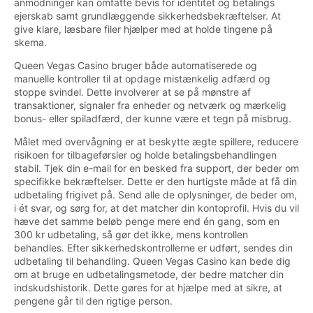
anmodninger kan omfatte bevis for identitet og betalings
ejerskab samt grundlæggende sikkerhedsbekræftelser. At
give klare, læsbare filer hjælper med at holde tingene på
skema.
Queen Vegas Casino bruger både automatiserede og
manuelle kontroller til at opdage mistænkelig adfærd og
stoppe svindel. Dette involverer at se på mønstre af
transaktioner, signaler fra enheder og netværk og mærkelig
bonus- eller spiladfærd, der kunne være et tegn på misbrug.
Målet med overvågning er at beskytte ægte spillere, reducere
risikoen for tilbageførsler og holde betalingsbehandlingen
stabil. Tjek din e-mail for en besked fra support, der beder om
specifikke bekræftelser. Dette er den hurtigste måde at få din
udbetaling frigivet på. Send alle de oplysninger, de beder om,
i ét svar, og sørg for, at det matcher din kontoprofil. Hvis du vil
hæve det samme beløb penge mere end én gang, som en
300 kr udbetaling, så gør det ikke, mens kontrollen
behandles. Efter sikkerhedskontrollerne er udført, sendes din
udbetaling til behandling. Queen Vegas Casino kan bede dig
om at bruge en udbetalingsmetode, der bedre matcher din
indskudshistorik. Dette gøres for at hjælpe med at sikre, at
pengene går til den rigtige person.