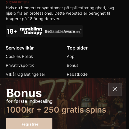
Hvis du bemærker symptomer på spilleafhængighed, søg
hjælp fra en professionel. Dette websted er beregnet til
brugere på 18 år og derover.
Servicevilkår
Top sider
Cookies Politik
App
Privatlivspolitik
Bonus
Vilkår Og Betingelser
Rabatkode
Ansvarligt spil
Ingen indbetalingsbonus
Bonus
Kontakter
for første indbetaling
+4572659483
1000kr + 250 gratis spins
info@queen-vegas.dk
Registrer